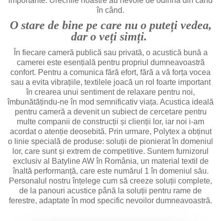
importante. Urechile noastre au nevoie de odihnă din când
în când.
O stare de bine pe care nu o puteți vedea,
dar o veți simți.
În fiecare cameră publică sau privată, o acustică bună a
camerei este esențială pentru propriul dumneavoastră
confort. Pentru a comunica fără efort, fără a vă forța vocea
sau a evita vibrațiile, textilele joacă un rol foarte important
în crearea unui sentiment de relaxare pentru noi,
îmbunătățindu-ne în mod semnificativ viața. Acustica ideală
pentru cameră a devenit un subiect de cercetare pentru
multe companii de construcții și clienții lor, iar noi i-am
acordat o atenție deosebită. Prin urmare, Polytex a obținut
o linie specială de produse: soluții de pionierat în domeniul
lor, care sunt și extrem de competitive. Suntem furnizorul
exclusiv al Batyline AW în România, un material textil de
înaltă performanță, care este numărul 1 în domeniul său.
Personalul nostru înțelege cum să creeze soluții complete,
de la panouri acustice până la soluții pentru rame de
ferestre, adaptate în mod specific nevoilor dumneavoastră.