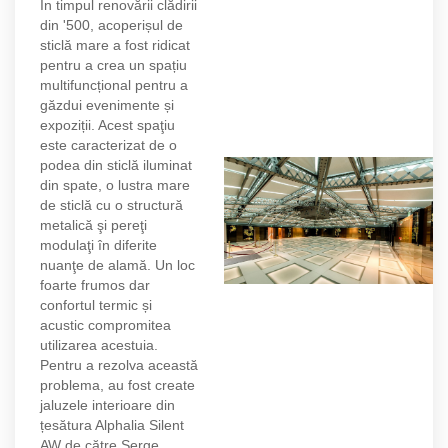
În timpul renovării clădirii
din '500, acoperișul de
sticlă mare a fost ridicat
pentru a crea un spațiu
multifuncțional pentru a
găzdui evenimente și
expoziții. Acest spaţiu
este caracterizat de o
podea din sticlă iluminat
din spate, o lustra mare
de sticlă cu o structură
metalică şi pereţi
modulaţi în diferite
nuanţe de alamă. Un loc
foarte frumos dar
confortul termic și
acustic compromitea
utilizarea acestuia.
Pentru a rezolva această
problema, au fost create
jaluzele interioare din
țesătura Alphalia Silent
AW de către Serge