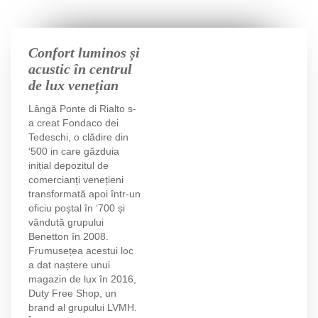
Confort luminos și
acustic în centrul
de lux venețian
Lângă Ponte di Rialto s-
a creat Fondaco dei
Tedeschi, o clădire din
‘500 in care găzduia
inițial depozitul de
comercianți venețieni
transformată
apoi într-un
oficiu poștal în ‘700 și
vândută grupului
Benetton în 2008.
Frumusețea acestui loc
a dat naștere unui
magazin de lux în 2016,
Duty Free Shop, un
brand al grupului LVMH.